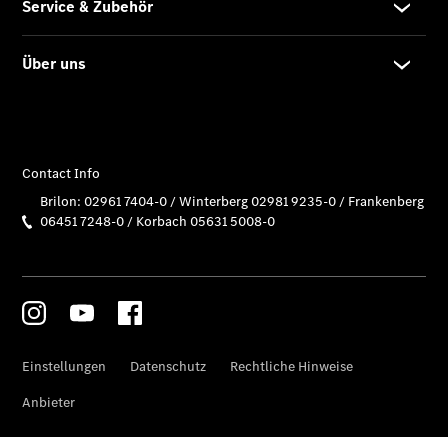
elektrisch
V-Klasse
V-Klasse
Marco Polo
V-Klasse
Marco Polo
HORIZON
T-Klasse
Reisemobile
Gebrauchtwagensuche
Junge
Sterne
Junge
Sterne -
elektrisch
Mercedes-
Benz
Online
Store
Serviceangebote