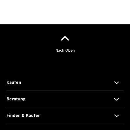
VLE
Vans &
Reisemobile
EQT -
elektrisch
EQV -