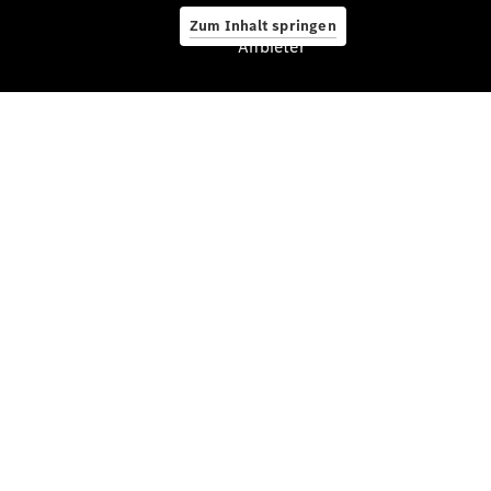
&
Zum Inhalt springen
Roadster
Anbieter
CLE
Cabriolet
Mercedes-
AMG SL
Roadster
Mercedes-
Maybach SL
Monogram
Series
Grand
Limousine